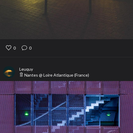
0
0
Leuquy
Nantes
@
Loire Atlantique
(
France
)