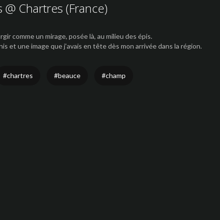
s
@
Chartres
(
France
)
gir comme un mirage, posée là, au milieu des épis.
nis et une image que j’avais en tête dès mon arrivée dans la région.
#chartres
#beauce
#champ